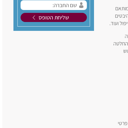
מותאם
יבטים
ול ועוד.
ה
 החלטה
וש
פרטי