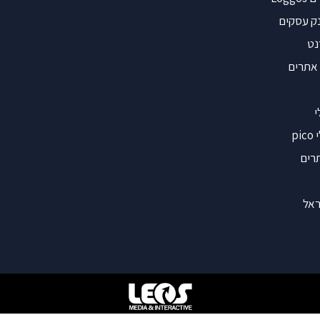
נק עסקים
נט
אתרים
י
p
רים
ראל