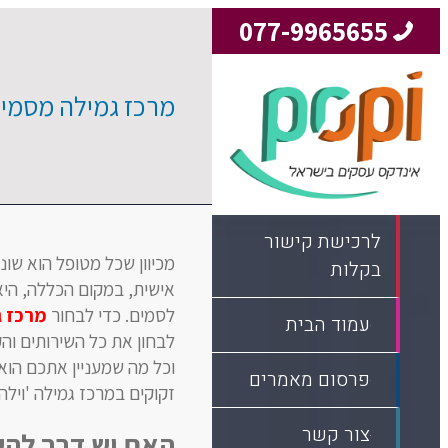
077-9965655
מרכז גמילה מסמים
לרכישת קישור
מכיוון שכל מטופל הוא שו
בקלות
אישית, במקום הכללה, הי
לסמים. כדי לבחור
מרכז ג
עמוד הבית
לבחון את כל השירותים וה
וכל מה שמעניין אתכם הוא
פרסום מאמרים
זקוקים במרכז גמילה 'וילה
צור קשר
האם יש דרך להע