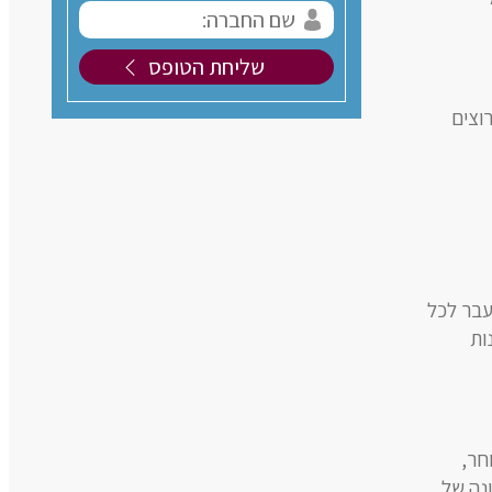
וצים
עבר לכל
ות
חר,
נה של