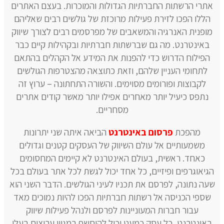
אתרי הרשתות החברתיות הגדולות והמוכרות. בעצם האתרים
הללו הפכו לזירת פעילות מרוכזת של גולשים רבים שאליהם
מופנית האנרגיה והמשאבים של מפרסמים רבים לצורך שיווק
באינטרנט. מה גם שברשתות חברתיות ובקהילות קיים כבר
הפילוח הדרוש כדי להפנות את המידע אל הקהלים בהתאם
לתחומי העניין שלהם, וזאת כתוצאה מהצטרפות הגולשים
לקבוצות ופורומים מסוימים. והשורה התחתונה – ערוץ זה
נתפס כיעיל יותר מאחרים אפילו יותר מאשר קודים אתרים
מסחריים.
מהפכת
פרסום באינטרנט
הביאה איתה שני יתרונות
משמעותיים אל עולם השיווק של העסקים קטנים וגדולים
כאחד. ראשית, בעולם האינטרנט לא קיימים המחסומים
הגיאוגרפים ופיזיים, כל אחד יכול לגשת לכל אתר בעולם בכל
שעה נתונה, לפרסם את תכניו לעיני הגולשים. הדבר השני הוא
שספי הכניסה אל רשתות חברתיות הפכו להיות נמוכים מאד
עבור חברות המעוניינות לפרסם ולנהל פעילות שיווק
באינטרנט, כל עסק כמעט יכול להיחשף במגוון ערוצים בעלי